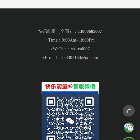
快乐能量（全国）：
13880685007
+Time：9:00Am~18:00Pm
+WeChat：xxlreal007
+E-mail：
353383160
@qq.com